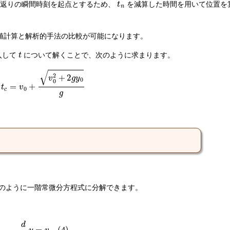
ね返りの瞬間時刻を起点とするため、
を減算した時間を用いて位置を
値計算と解析的手法の比較が可能になります。
t
入して
について解くことで、次のように求まります。
t
c
=
v
0
+
v
0
2
+
2
g
y
0
g
。
のように一階常微分方程式に分解できます。
d
d
t
y
=
v
(
4
)