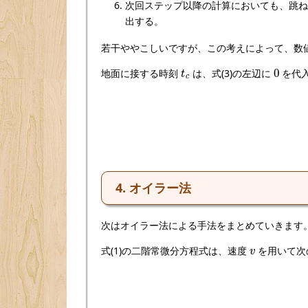
次回ステップ以降の計算においても、跳
出する。
若干ややこしいですが、この考えによって、数
t
c
0
地面に接する時刻
は、式(3)の左辺に
を代
4. オイラー法
次はオイラー法による手法をまとめていきます
v
式(1)の二階常微分方程式は、速度
を用いて次