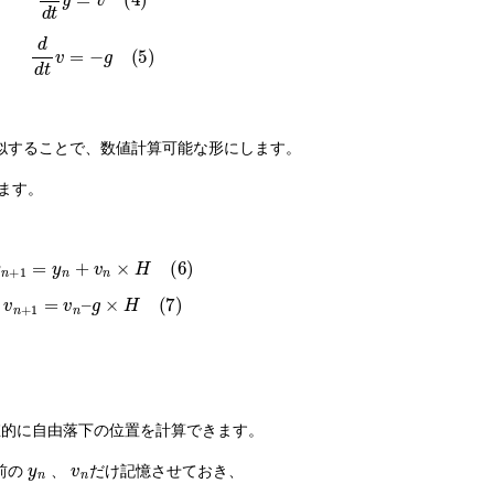
d
d
t
v
=
−
g
(
5
)
似することで、数値計算可能な形にします。
れます。
y
n
+
1
=
y
n
+
v
n
×
H
(
6
)
v
n
+
1
=
v
n
–
g
×
H
(
7
)
的に自由落下の位置を計算できます。
y
n
v
n
前の
、
だけ記憶させておき、