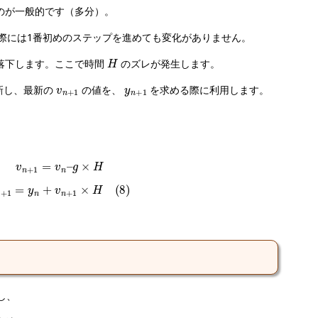
のが一般的です（多分）。
際には1番初めのステップを進めても変化がありません。
H
落下します。ここで時間
のズレが発生します。
v
n
+
1
y
n
+
1
新し、最新の
の値を、
を求める際に利用します。
v
n
+
1
=
v
n
–
g
×
H
y
n
+
1
=
y
n
+
v
n
+
1
×
H
(
8
)
し、