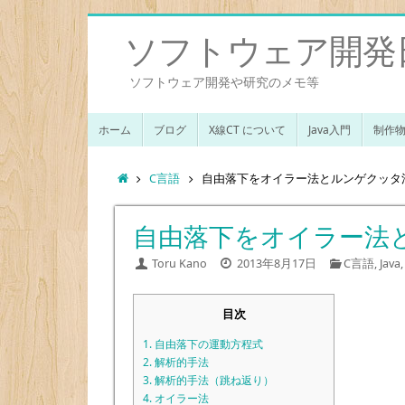
ソフトウェア開発
ソフトウェア開発や研究のメモ等
ホーム
ブログ
X線CT について
Java入門
制作
C言語
自由落下をオイラー法とルンゲクッタ
自由落下をオイラー法
Toru Kano
2013年8月17日
C言語
,
Java
目次
1. 自由落下の運動方程式
2. 解析的手法
3. 解析的手法（跳ね返り）
4. オイラー法