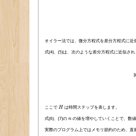
オイラー法では、微分方程式を差分方程式に近
式(4)、(5)は、次のような差分方程式に近似さ
H
ここで
は時間ステップを表します。
n
式(6)、(7)の
の値を増やしていくことで、数値
実際のプログラム上ではメモリ節約のため、直