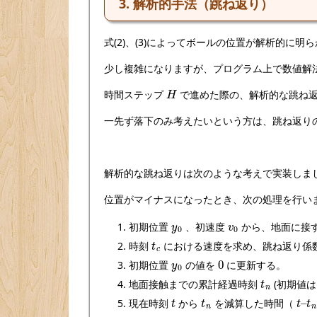
3. 解析的手法（跳ね返り）
式(2)、(3)によってボールの位置が解析的に明
少し複雑になりますが、プログラム上で数値解
H
時間ステップ
で進めた際の、解析的な跳ね
一先ず落下のみ考えたいという方は、跳ね返り
解析的な跳ね返りは次のような考えで実装しま
位置がマイナスになったとき、次の処理を行い
y
0
v
0
初期位置
、初速度
から、地面に接
t
c
時刻
における速度を求め、跳ね返り係
y
0
0
初期位置
の値を
に更新する。
t
n
地面接触までの累計経過時刻
(初期値
t
t
n
t
t
–
n
現在時刻
から
を減算した時間（