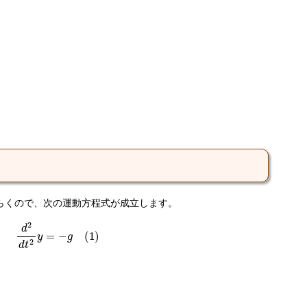
らくので、次の運動方程式が成立します。
d
2
d
t
2
y
=
−
g
(
1
)