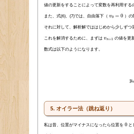
値の更新をすることによって変数を再利用する
v
0
=
0
また、式(6)、(7)では、自由落下（
）の
それに対して、解析解でははじめから少しずつ
v
n
+
1
これを解消するために、まずは
の値を更
数式は以下のようになります。
5. オイラー法（跳ね返り）
0
私は昔、位置がマイナスになったら位置を
と
−
e